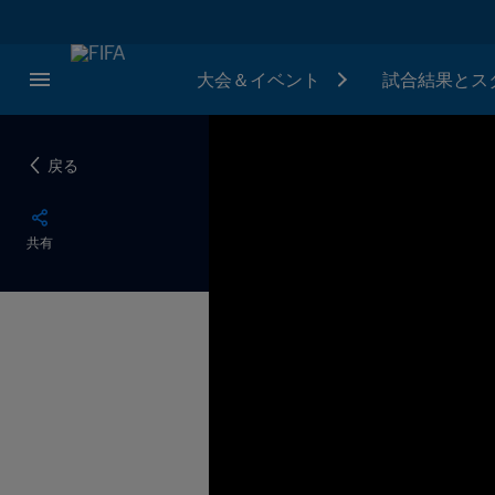
大会＆イベント
試合結果とス
戻る
共有