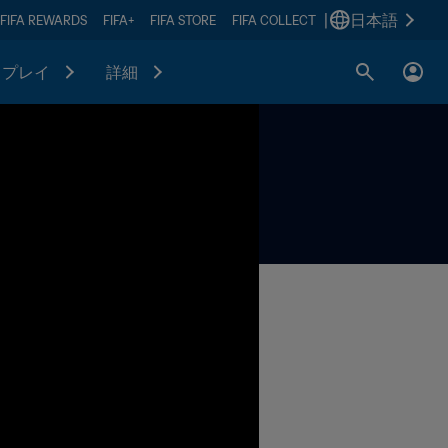
|
日本語
FIFA REWARDS
FIFA+
FIFA STORE
FIFA COLLECT
プレイ
詳細