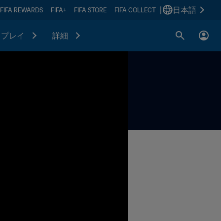
|
日本語
FIFA REWARDS
FIFA+
FIFA STORE
FIFA COLLECT
プレイ
詳細