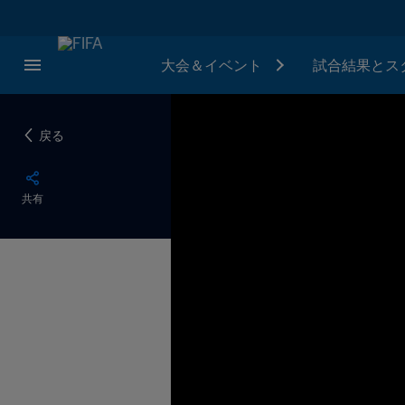
大会＆イベント
試合結果とス
戻る
共有