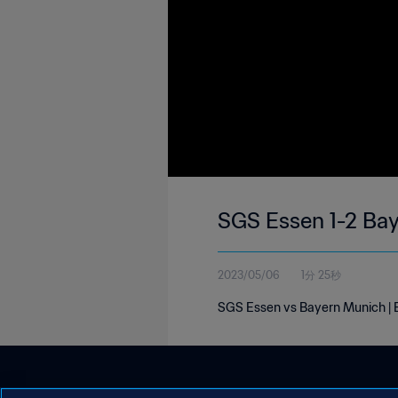
2023/05/06
1分 25秒
SGS Essen vs Bayern Munich |