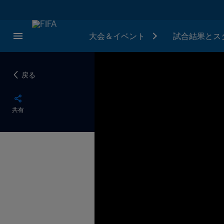
大会＆イベント
試合結果とス
戻る
共有