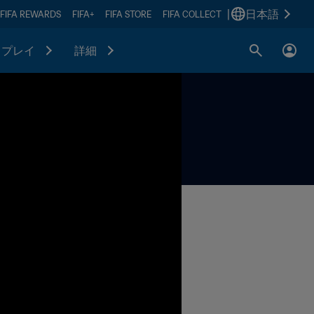
|
日本語
FIFA REWARDS
FIFA+
FIFA STORE
FIFA COLLECT
プレイ
詳細