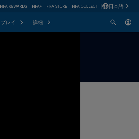
|
日本語
FIFA REWARDS
FIFA+
FIFA STORE
FIFA COLLECT
プレイ
詳細