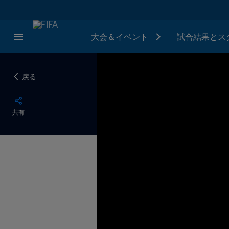
大会＆イベント
試合結果とス
戻る
共有