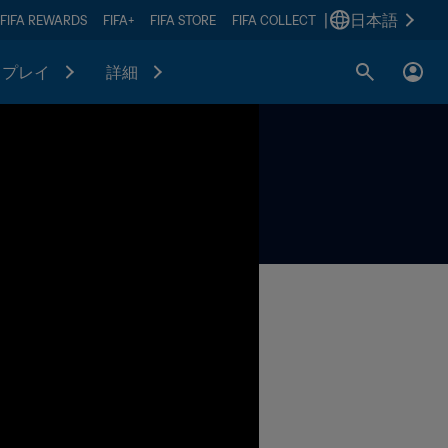
|
日本語
FIFA REWARDS
FIFA+
FIFA STORE
FIFA COLLECT
プレイ
詳細