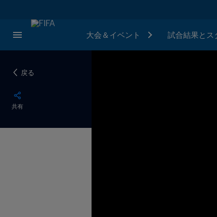
大会＆イベント
試合結果とス
戻る
共有