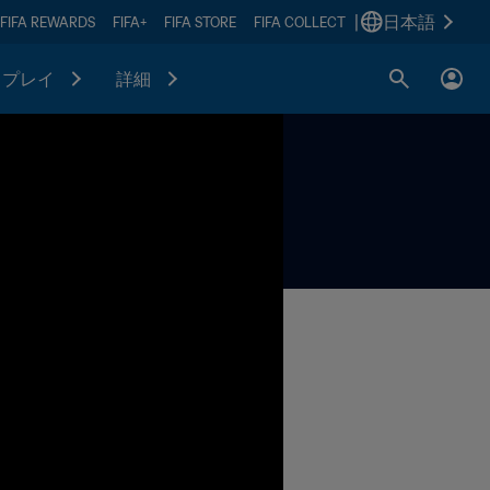
|
日本語
FIFA REWARDS
FIFA+
FIFA STORE
FIFA COLLECT
プレイ
詳細