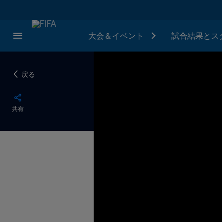
大会＆イベント
試合結果とス
戻る
共有