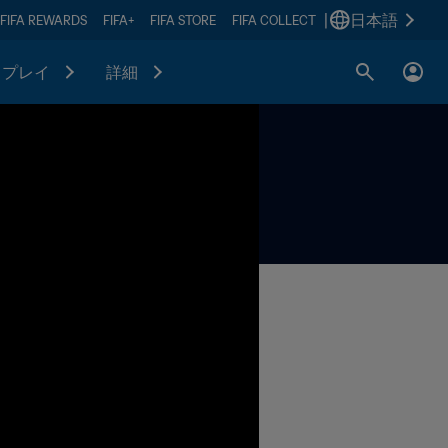
|
日本語
FIFA REWARDS
FIFA+
FIFA STORE
FIFA COLLECT
プレイ
詳細