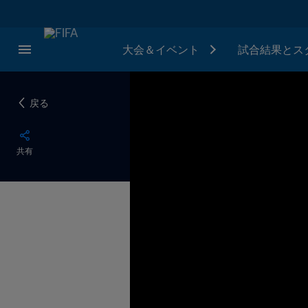
大会＆イベント
試合結果とス
戻る
共有