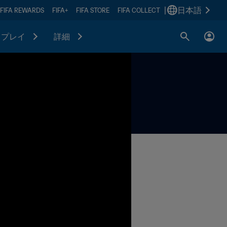
|
日本語
FIFA REWARDS
FIFA+
FIFA STORE
FIFA COLLECT
プレイ
詳細