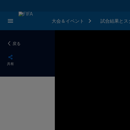
大会＆イベント
試合結果とス
戻る
共有