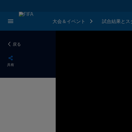
大会＆イベント
試合結果とス
戻る
共有