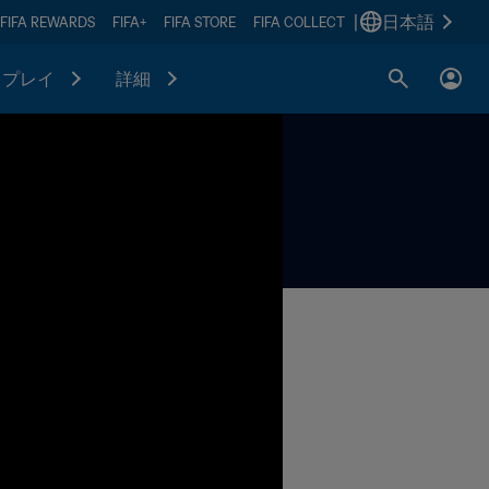
|
日本語
FIFA REWARDS
FIFA+
FIFA STORE
FIFA COLLECT
プレイ
詳細