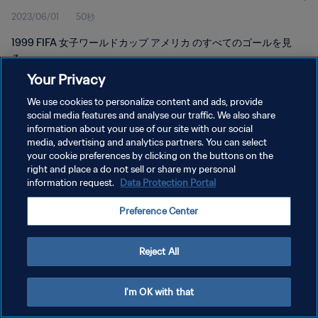
2023/06/01
50秒
1999 FIFA 女子ワールドカップ アメリカ のすべてのゴールを見
る。
Your Privacy
We use cookies to personalize content and ads, provide
social media features and analyse our traffic. We also share
information about your use of our site with our social
media, advertising and analytics partners. You can select
プライバシーポリシー
your cookie preferences by clicking on the buttons on the
right and place a do not sell or share my personal
サービス利用規約
information request.
Data Protection Portal
クッキー設定の管理
Preference Center
Copyright © 1994 - 2026 FIFA. All rights reserved.
Reject All
I'm OK with that