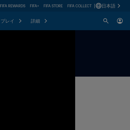
|
日本語
FIFA REWARDS
FIFA+
FIFA STORE
FIFA COLLECT
プレイ
詳細