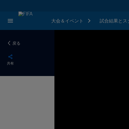
大会＆イベント
試合結果とス
戻る
共有