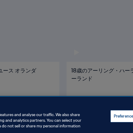
ドユース オランダ
18歳のアーリング・ハーランド
ーランド
eatures and analyse our traffic. We also share
Preferenc
ing and analytics partners. You can select your
a do not sell or share my personal information