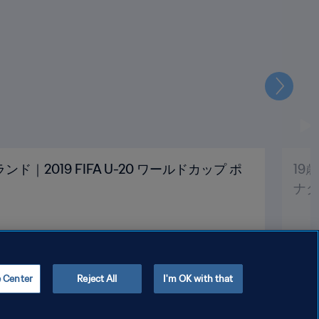
次
｜2019 FIFA U-20 ワールドカップ ポ
19
ナダ
e Center
Reject All
I'm OK with that