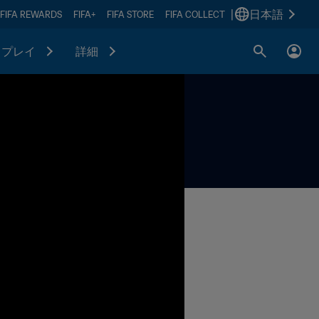
|
日本語
FIFA REWARDS
FIFA+
FIFA STORE
FIFA COLLECT
プレイ
詳細