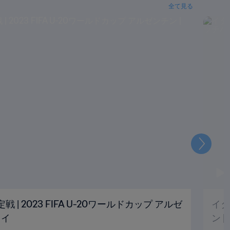
全て見る
次
定戦 | 2023 FIFA U-20ワールドカップ アルゼ
イタ
レイ
ン 