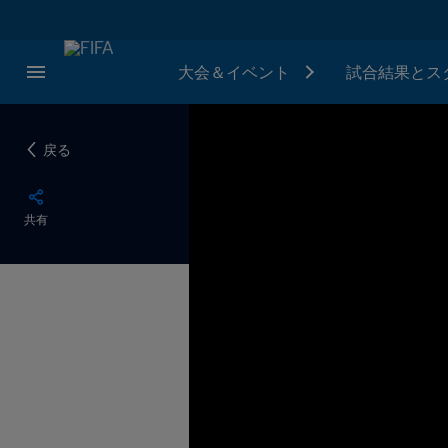
大会＆イベント
試合結果とス
戻る
共有