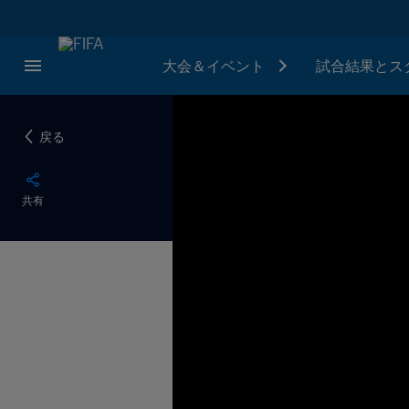
大会＆イベント
試合結果とス
戻る
共有