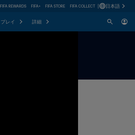
|
日本語
FIFA REWARDS
FIFA+
FIFA STORE
FIFA COLLECT
プレイ
詳細