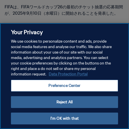
FIFAは、FIFAワールドカップ26の最初のチケット抽選の応募期間
が、2025年9月10日（水曜日）に開始されることを発表した。
Your Privacy
We use cookies to personalize content and ads, provide
social media features and analyse our traffic. We also share
information about your use of our site with our social
プライバシーポリシー
media, advertising and analytics partners. You can select
your cookie preferences by clicking on the buttons on the
サービス利用規約
right and place a do not sell or share my personal
information request.
Data Protection Portal
クッキー設定の管理
Copyright © 1994 - 2026 FIFA. All rights reserved.
Preference Center
Reject All
I'm OK with that