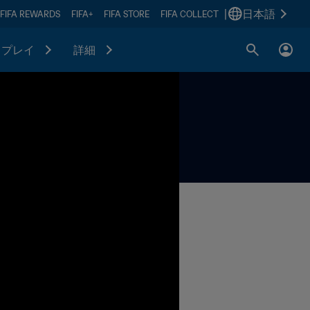
|
日本語
FIFA REWARDS
FIFA+
FIFA STORE
FIFA COLLECT
プレイ
詳細