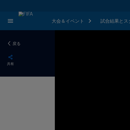
大会＆イベント
試合結果とス
戻る
共有