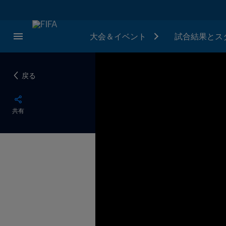
大会＆イベント
試合結果とス
戻る
共有