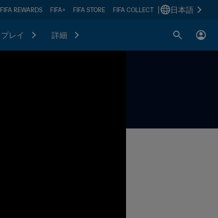
|
日本語
FIFA REWARDS
FIFA+
FIFA STORE
FIFA COLLECT
プレイ
詳細