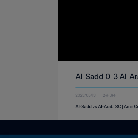
Al-Sadd 0-3 Al-Ar
2023/05/13
2分 3秒
Al-Sadd vs Al-Arabi SC | Amir C