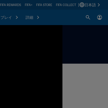
|
日本語
FIFA REWARDS
FIFA+
FIFA STORE
FIFA COLLECT
プレイ
詳細