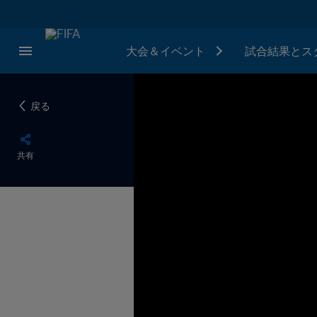
大会＆イベント
試合結果とス
戻る
共有