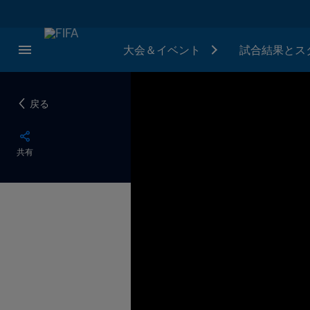
大会＆イベント
試合結果とス
戻る
共有