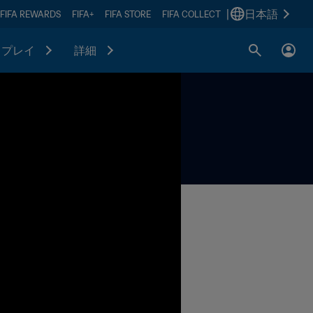
|
日本語
FIFA REWARDS
FIFA+
FIFA STORE
FIFA COLLECT
プレイ
詳細