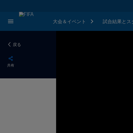
大会＆イベント
試合結果とス
戻る
共有