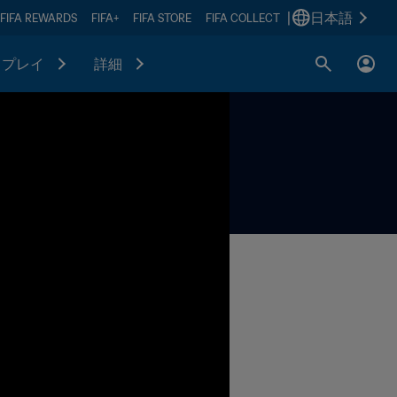
|
日本語
FIFA REWARDS
FIFA+
FIFA STORE
FIFA COLLECT
プレイ
詳細