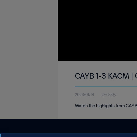
CAYB 1-3 KACM | 
2023/01/14
2分 55秒
Watch the highlights from CAY