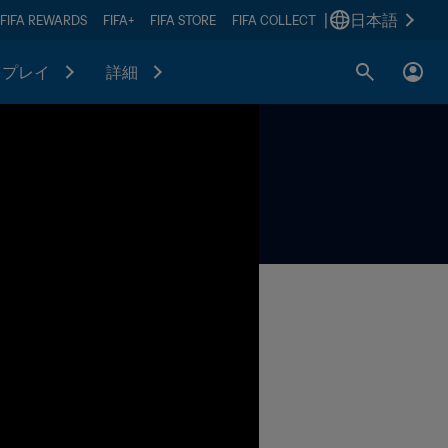
|
日本語
FIFA REWARDS
FIFA+
FIFA STORE
FIFA COLLECT
プレイ
詳細