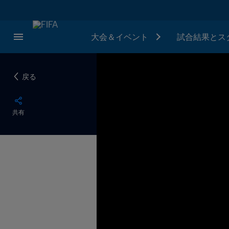
大会＆イベント
試合結果とス
戻る
共有