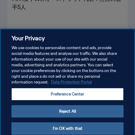
手5人
Your Privacy
もっと見る
We use cookies to personalize content and ads, provide
social media features and analyse our traffic. We also share
information about your use of our site with our social
media, advertising and analytics partners. You can select
your cookie preferences by clicking on the buttons on the
right and place a do not sell or share my personal
information request.
Data Protection Portal
プライバシーポリシー
Preference Center
サービス利用規約
クッキー設定の管理
Reject All
Copyright © 1994 - 2026 FIFA. All rights reserved.
I'm OK with that