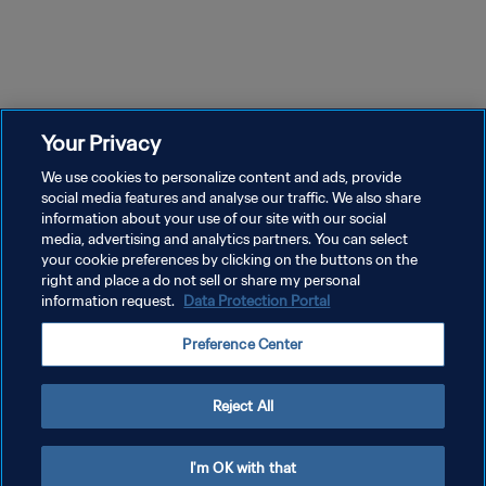
10m 44s
14m 40s
エピソード 1
エピソード 2
エ
MLS：ファンカルチャー｜ク
グラスゴー・シティFC｜クリ
リ
リエイターネットワーク
エイターネットワーク
タ
Your Privacy
We use cookies to personalize content and ads, provide
social media features and analyse our traffic. We also share
information about your use of our site with our social
media, advertising and analytics partners. You can select
your cookie preferences by clicking on the buttons on the
right and place a do not sell or share my personal
information request.
Data Protection Portal
プライバシーポリシー
Preference Center
サービス利用規約
クッキー設定の管理
Reject All
Copyright © 1994 - 2026 FIFA. All rights reserved.
I'm OK with that