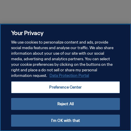
5m 7s
5m 59s
エピソード 1
エピソード 2
エ
フィル・マテブラ｜アフリカス
セイニ・エンディール・セック
ア
トーリーズ
｜アフリカストーリーズ
ー
Your Privacy
We use cookies to personalize content and ads, provide
social media features and analyse our traffic. We also share
information about your use of our site with our social
media, advertising and analytics partners. You can select
your cookie preferences by clicking on the buttons on the
right and place a do not sell or share my personal
information request.
Data Protection Portal
プライバシーポリシー
Preference Center
サービス利用規約
クッキー設定の管理
Reject All
Copyright © 1994 - 2026 FIFA. All rights reserved.
I'm OK with that