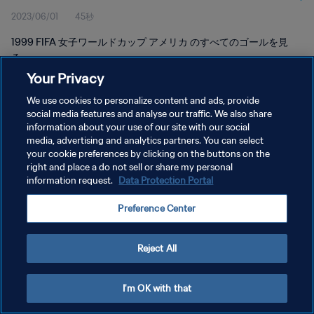
2023/06/01
45秒
リカ
1999 FIFA 女子ワールドカップ アメリカ のすべてのゴールを見
る。
Your Privacy
We use cookies to personalize content and ads, provide
social media features and analyse our traffic. We also share
information about your use of our site with our social
media, advertising and analytics partners. You can select
プライバシーポリシー
your cookie preferences by clicking on the buttons on the
right and place a do not sell or share my personal
サービス利用規約
information request.
Data Protection Portal
クッキー設定の管理
Preference Center
Copyright © 1994 - 2026 FIFA. All rights reserved.
Reject All
I'm OK with that