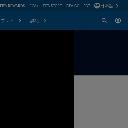
|
日本語
FIFA REWARDS
FIFA+
FIFA STORE
FIFA COLLECT
プレイ
詳細