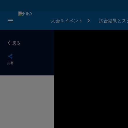
大会＆イベント
試合結果とス
戻る
共有