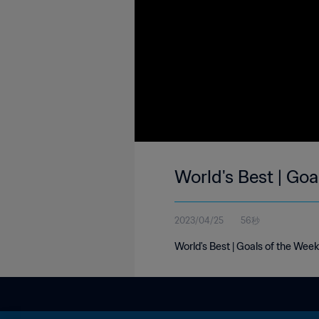
World's Best | Goa
2023/04/25
56秒
World's Best | Goals of the Week 