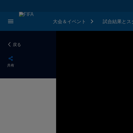
大会＆イベント
試合結果とス
戻る
共有