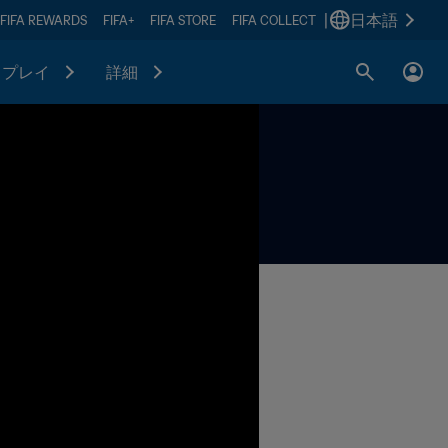
|
日本語
FIFA REWARDS
FIFA+
FIFA STORE
FIFA COLLECT
プレイ
詳細