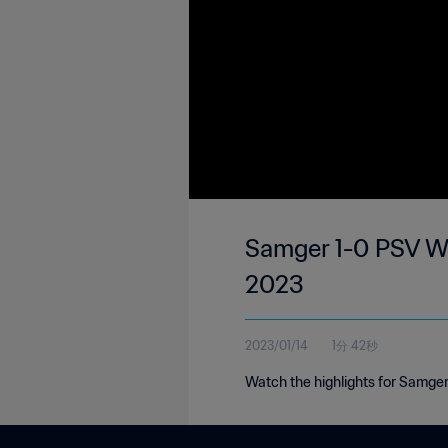
Samger 1-0 PSV We
2023
2023/01/14
1分 42秒
Watch the highlights for Samge