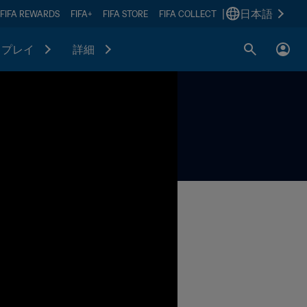
|
日本語
FIFA REWARDS
FIFA+
FIFA STORE
FIFA COLLECT
プレイ
詳細