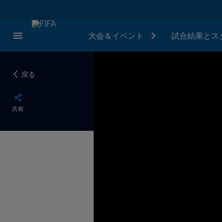
大会＆イベント
試合結果とス
戻る
共有