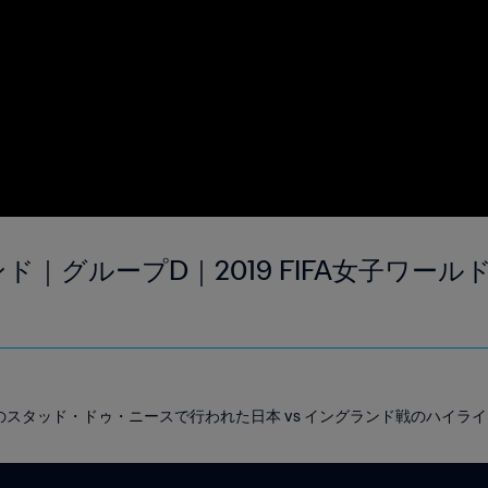
ンド｜グループD｜2019 FIFA女子ワー
ースのスタッド・ドゥ・ニースで行われた日本 vs イングランド戦のハイラ