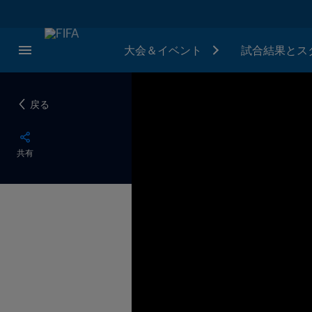
大会＆イベント
試合結果とス
戻る
共有