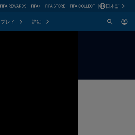
|
日本語
FIFA REWARDS
FIFA+
FIFA STORE
FIFA COLLECT
プレイ
詳細