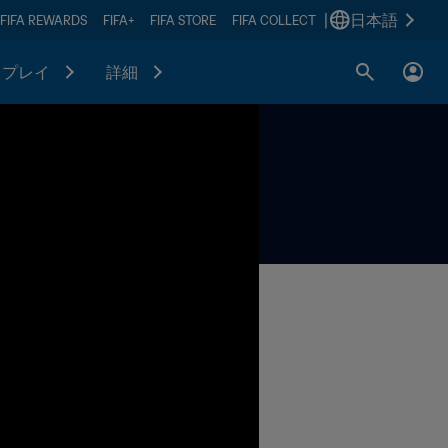
|
日本語
FIFA REWARDS
FIFA+
FIFA STORE
FIFA COLLECT
プレイ
詳細