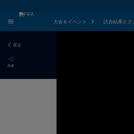
大会＆イベント
試合結果とス
戻る
共有