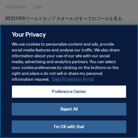
2023/04/03
50秒
2022 FIFAワールドカップ カタール のすべてのゴールを見る。
Your Privacy
We use cookies to personalize content and ads, provide
social media features and analyse our traffic. We also share
information about your use of our site with our social
プライバシーポリシー
media, advertising and analytics partners. You can select
your cookie preferences by clicking on the buttons on the
サービス利用規約
right and place a do not sell or share my personal
クッキー設定の管理
information request.
Data Protection Portal
Copyright © 1994 - 2026 FIFA. All rights reserved.
Preference Center
Reject All
I'm OK with that