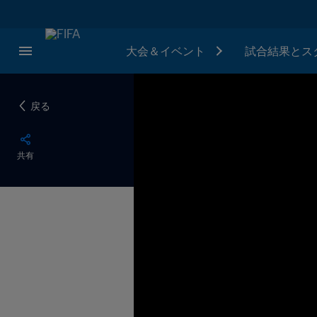
大会＆イベント
試合結果とス
戻る
共有