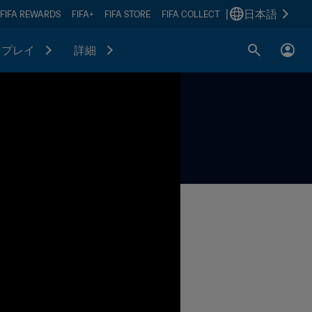
|
日本語
FIFA REWARDS
FIFA+
FIFA STORE
FIFA COLLECT
プレイ
詳細