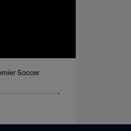
emier Soccer
3