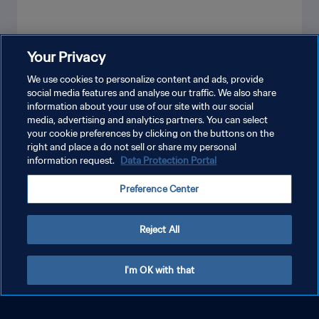
Your Privacy
もっと見る
We use cookies to personalize content and ads, provide
social media features and analyse our traffic. We also share
information about your use of our site with our social
media, advertising and analytics partners. You can select
your cookie preferences by clicking on the buttons on the
right and place a do not sell or share my personal
information request.
Data Protection Portal
Preference Center
プライバシーポリシー
サービス利用規約
Reject All
クッキー設定の管理
Copyright © 1994 - 2026 FIFA. All rights reserved.
I'm OK with that