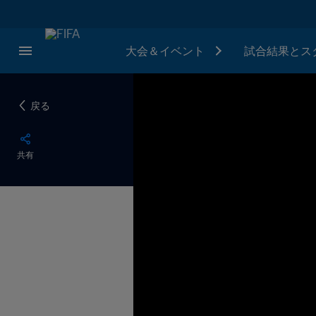
大会＆イベント
試合結果とス
戻る
共有