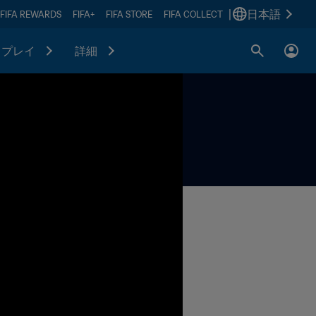
|
日本語
FIFA REWARDS
FIFA+
FIFA STORE
FIFA COLLECT
プレイ
詳細