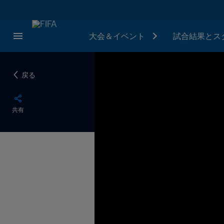
大会＆イベント
試合結果とス
戻る
共有