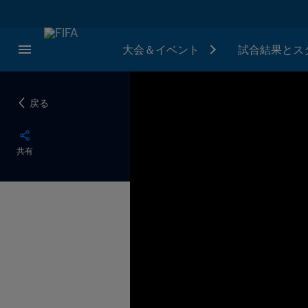
大会＆イベント
試合結果とス
戻る
共有