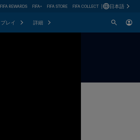
|
日本語
FIFA REWARDS
FIFA+
FIFA STORE
FIFA COLLECT
プレイ
詳細