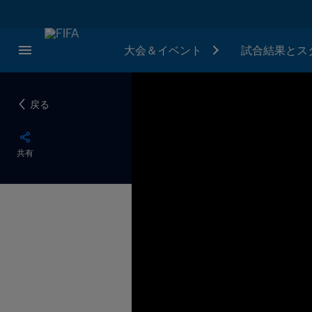
大会＆イベント
試合結果とス
戻る
共有