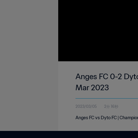
Anges FC 0-2 Dyto
Mar 2023
2023/03/05
2分 16秒
Anges FC vs Dyto FC | Champion