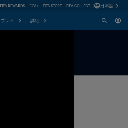
|
日本語
FIFA REWARDS
FIFA+
FIFA STORE
FIFA COLLECT
プレイ
詳細