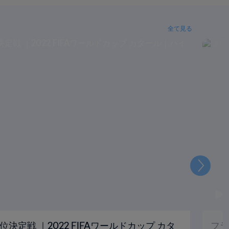
全て見る
次
位決定戦 ｜2022 FIFAワールドカップ カタ
フラ