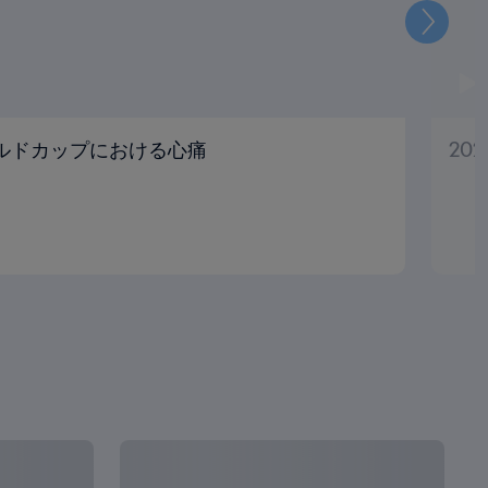
次
ールドカップにおける心痛
20
全て見る