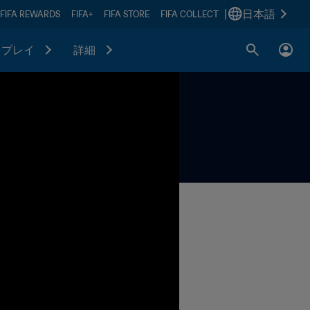
|
日本語
FIFA REWARDS
FIFA+
FIFA STORE
FIFA COLLECT
プレイ
詳細