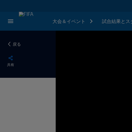
大会＆イベント
試合結果とス
戻る
共有