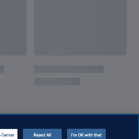
次
ールドカップで成し遂げた記録
FI
e Center
Reject All
I'm OK with that