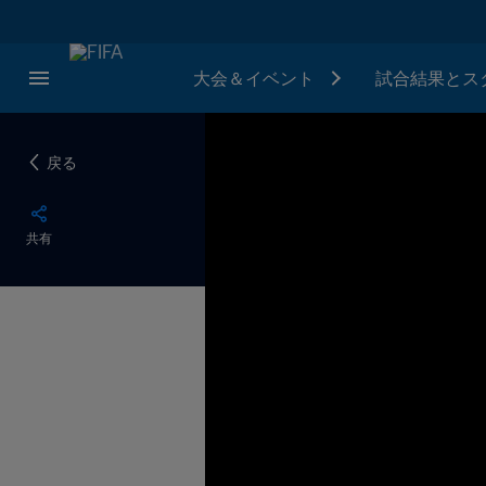
大会＆イベント
試合結果とス
戻る
共有