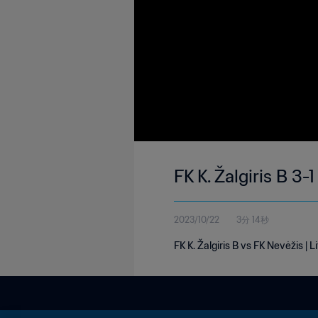
FK K. Žalgiris B 3
2023/10/22
3分 14秒
FK K. Žalgiris B vs FK Nevėžis |