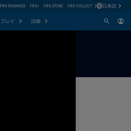
|
日本語
FIFA REWARDS
FIFA+
FIFA STORE
FIFA COLLECT
プレイ
詳細