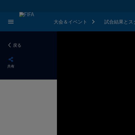
大会＆イベント
試合結果とス
戻る
共有