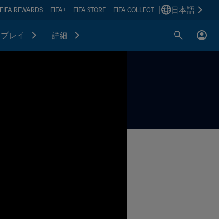
|
日本語
FIFA REWARDS
FIFA+
FIFA STORE
FIFA COLLECT
プレイ
詳細