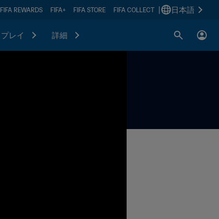
|
日本語
FIFA REWARDS
FIFA+
FIFA STORE
FIFA COLLECT
プレイ
詳細