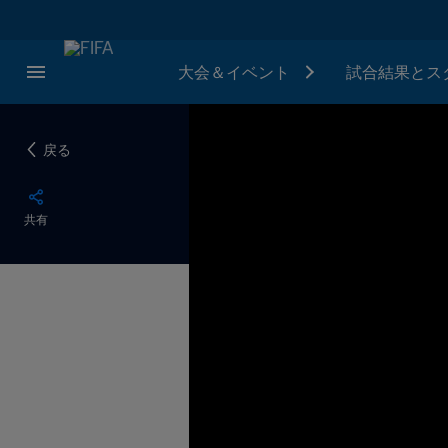
大会＆イベント
試合結果とス
戻る
共有