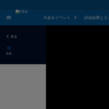
大会＆イベント
試合結果とス
戻る
共有