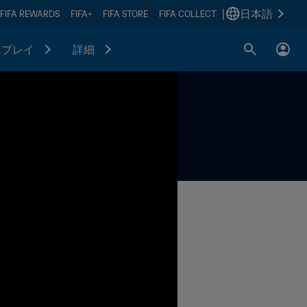
|
日本語
FIFA REWARDS
FIFA+
FIFA STORE
FIFA COLLECT
プレイ
詳細