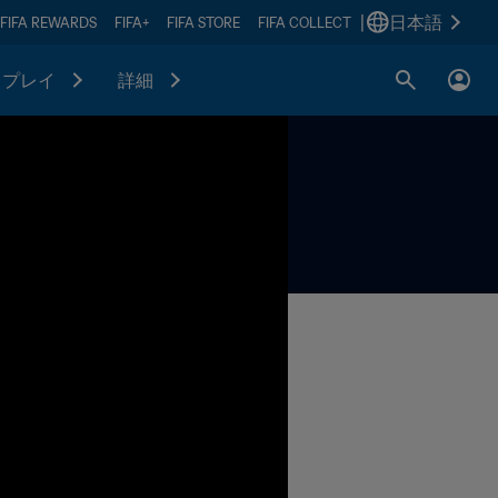
|
日本語
FIFA REWARDS
FIFA+
FIFA STORE
FIFA COLLECT
プレイ
詳細