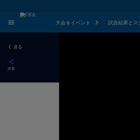
大会＆イベント
試合結果とス
戻る
共有