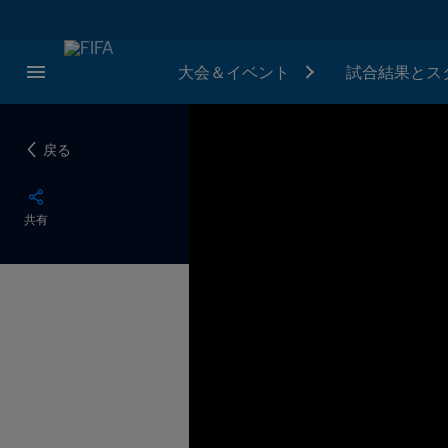
大会＆イベント
試合結果とス
戻る
共有