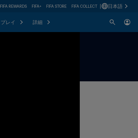
|
日本語
FIFA REWARDS
FIFA+
FIFA STORE
FIFA COLLECT
プレイ
詳細