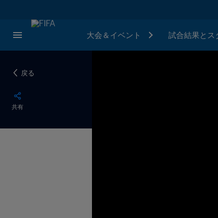
大会＆イベント
試合結果とス
戻る
共有