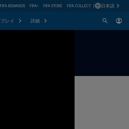
|
日本語
FIFA REWARDS
FIFA+
FIFA STORE
FIFA COLLECT
プレイ
詳細