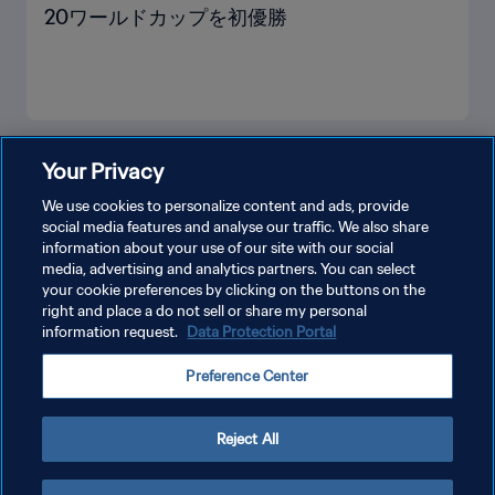
20ワールドカップを初優勝
もっと見る
Your Privacy
We use cookies to personalize content and ads, provide
social media features and analyse our traffic. We also share
information about your use of our site with our social
media, advertising and analytics partners. You can select
your cookie preferences by clicking on the buttons on the
right and place a do not sell or share my personal
information request.
Data Protection Portal
プライバシーポリシー
Preference Center
サービス利用規約
クッキー設定の管理
Reject All
Copyright © 1994 - 2026 FIFA. All rights reserved.