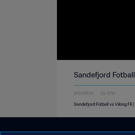
Sandefjord Fotball
2023/05/13
2分 47秒
Sandefjord Fotball vs Viking FK 