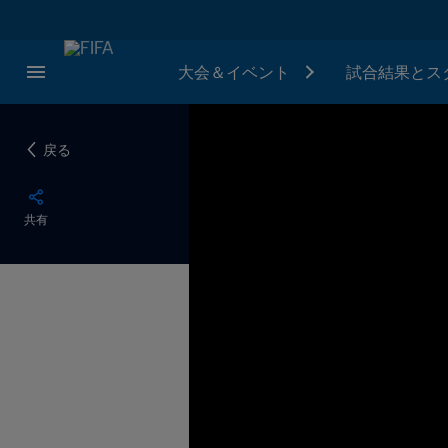
大会＆イベント
試合結果とス
戻る
共有