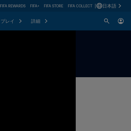
|
日本語
FIFA REWARDS
FIFA+
FIFA STORE
FIFA COLLECT
プレイ
詳細