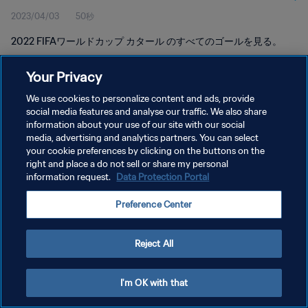
2023/04/03
50秒
プ カタール
2022 FIFAワールドカップ カタール のすべてのゴールを見る。
Your Privacy
We use cookies to personalize content and ads, provide
social media features and analyse our traffic. We also share
information about your use of our site with our social
プライバシーポリシー
media, advertising and analytics partners. You can select
your cookie preferences by clicking on the buttons on the
サービス利用規約
right and place a do not sell or share my personal
クッキー設定の管理
information request.
Data Protection Portal
Copyright © 1994 - 2026 FIFA. All rights reserved.
Preference Center
Reject All
I'm OK with that