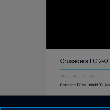
Crusaders FC 2-0 L
2023/01/24
2分 55秒
Crusaders FC vs Linfield FC | N