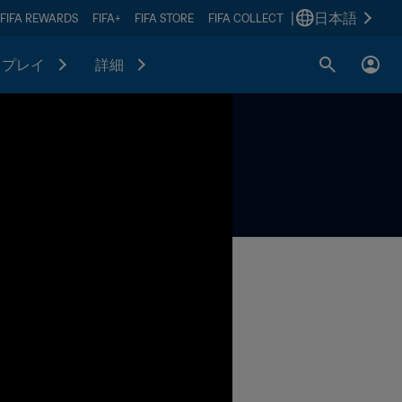
|
日本語
FIFA REWARDS
FIFA+
FIFA STORE
FIFA COLLECT
プレイ
詳細