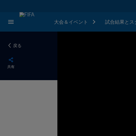
大会＆イベント
試合結果とス
戻る
共有