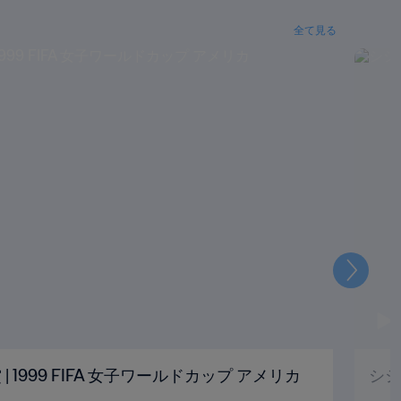
全て見る
次
| 1999 FIFA 女子ワールドカップ アメリカ
シシ