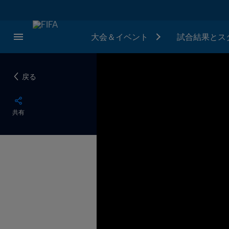
大会＆イベント
試合結果とス
戻る
共有