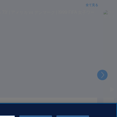
全て見る
次
' | アメリカ vs デンマーク | 1999 FIFA
クリ
リカ
女子