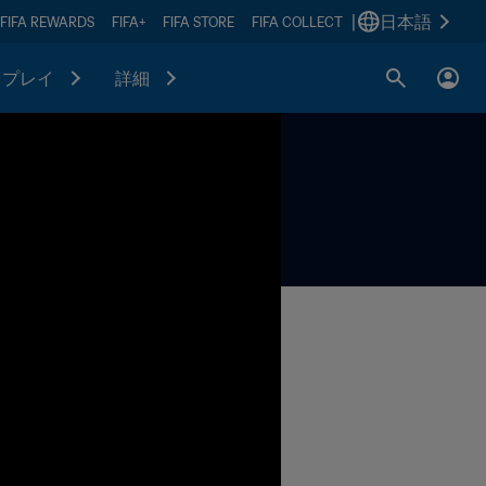
|
日本語
FIFA REWARDS
FIFA+
FIFA STORE
FIFA COLLECT
プレイ
詳細