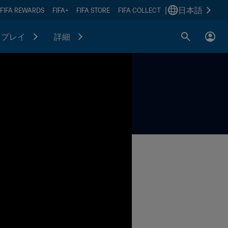
|
日本語
FIFA REWARDS
FIFA+
FIFA STORE
FIFA COLLECT
プレイ
詳細