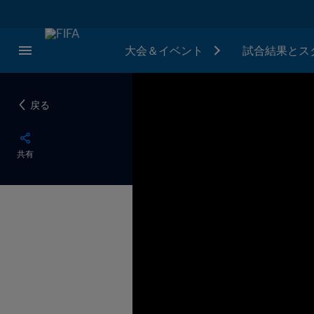
大会＆イベント
試合結果とス
戻る
共有